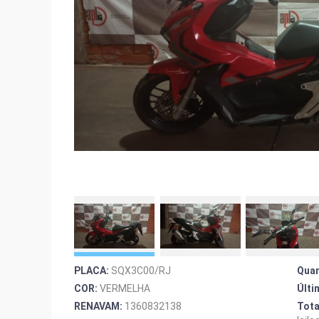
PLACA:
SQX3C00/RJ
Quan
COR:
VERMELHA
Últi
RENAVAM:
1360832138
Tota