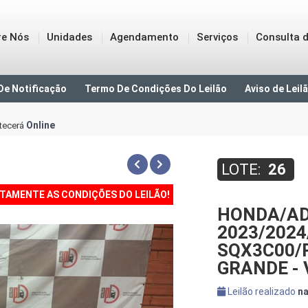
re Nós
Unidades
Agendamento
Serviços
Consulta d
De Notificação
Termo De Condições Do Leilão
Aviso de Leil
Online
tecerá
LOTE:
26
NTAMENTE AS CONDIÇÕES DO LEILÃO!
HONDA/AD
2023/2024
SQX3C00/R
GRANDE -
Leilão realizado
na