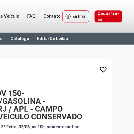
Cadastre-
e Veículo
FAQ
Contato
Entrar
se
ão
Catálogo
Edital De Leilão
V 150-
/GASOLINA -
J / APL - CAMPO
 VEÍCULO CONSERVADO
 3º Feira, 02/06, às 10h, somente on-line