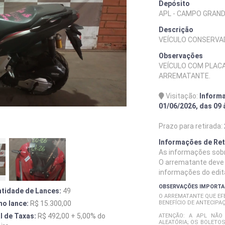
Depósito
APL - CAMPO GRAN
Descrição
VEÍCULO CONSERVA
Observações
VEÍCULO COM PLAC
ARREMATANTE.
Visitação:
Informa
01/06/2026, das 09 
Prazo para retirada:
Informações de Ret
As informações sobre
O arrematante deve s
informações do edita
OBSERVAÇÕES IMPORT
tidade de Lances:
49
O ARREMATANTE QUE EFE
mo lance:
R$ 15.300,00
BENEFÍCIO DE ANTECIPAÇ
l de Taxas:
R$ 492,00 + 5,00% do
ATENÇÃO: A APL NÃO
ALEATÓRIA; OS BOLETO