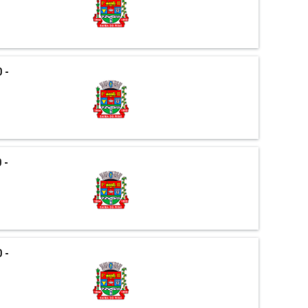
 -
 -
 -