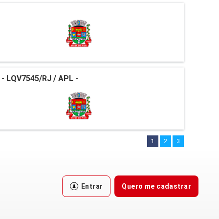
 LQV7545/RJ / APL -
1
2
3
Entrar
Quero me cadastrar