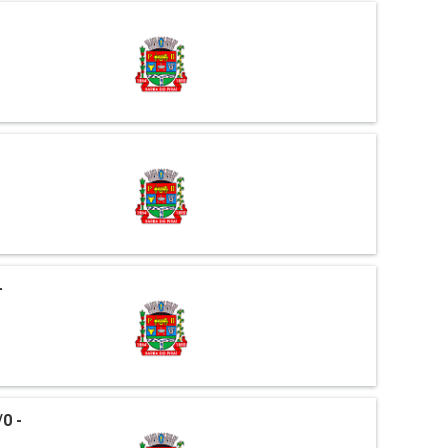
-
0 -