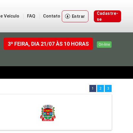
Cadastre-
e Veículo
FAQ
Contato
Entrar
se
3º FEIRA, DIA 21/07 ÀS 10 HORAS
On-line
1
2
3