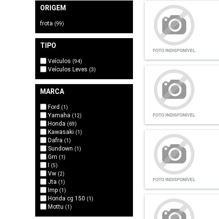
ORIGEM
frota
(99)
TIPO
Veículos
(94)
Veículos Leves
(3)
MARCA
Ford
(1)
Yamaha
(12)
Honda
(69)
Kawasaki
(1)
Dafra
(1)
Sundown
(1)
Gm
(1)
I
(5)
Vw
(2)
Jta
(1)
Imp
(1)
Honda cg 150
(1)
Mottu
(1)