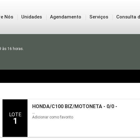
re Nós
Unidades
Agendamento
Serviços
Consulta d
9 às 16 horas.
HONDA/C100 BIZ/MOTONETA - 0/0 -
...
LOTE
Adicionar como favorito
1